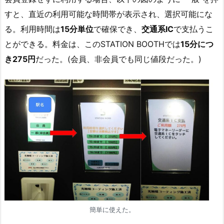
すと、直近の利用可能な時間帯が表示され、選択可能にな
る。利用時間は
15分単位
で確保でき、
交通系IC
で支払うこ
とができる。料金は、このSTATION BOOTHでは
15分につ
き275円
だった。(会員、非会員でも同じ値段だった。)
簡単に使えた。